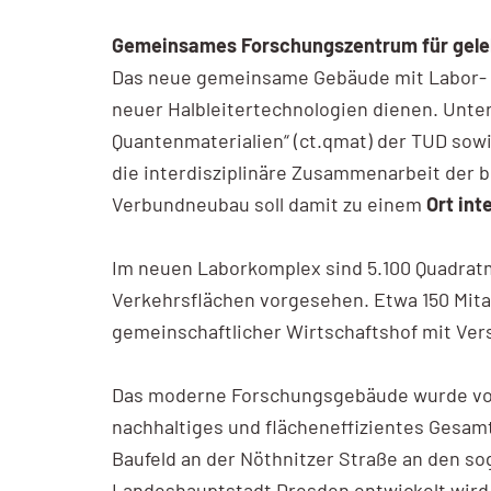
Gemeinsames Forschungszentrum für gel
Das neue gemeinsame Gebäude mit Labor- un
neuer Halbleitertechnologien dienen. Unter
Quantenmaterialien“ (ct.qmat) der TUD sow
die interdisziplinäre Zusammenarbeit der
Verbundneubau soll damit zu einem
Ort int
Im neuen Laborkomplex sind 5.100 Quadratm
Verkehrsflächen vorgesehen. Etwa 150 Mitar
gemeinschaftlicher Wirtschaftshof mit Ver
Das moderne Forschungsgebäude wurde vom
nachhaltiges und flächeneffizientes Gesa
Baufeld an der Nöthnitzer Straße an den s
Landeshauptstadt Dresden entwickelt wir