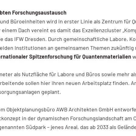
ebten Forschungsaustausch
d Büroeinheiten wird in erster Linie als Zentrum für 
 einem Dach vereint es damit das Exzellenzcluster „Komp
ie das IFW Dresden. Durch gemeinschaftliche Labore, K
 beiden Institutionen an gemeinsamen Themen zukünftig 
ernationaler Spitzenforschung für Quantenmaterialien
w
eter als Nutzfläche für Labore und Büros sowie mehr al
beitende sollen hier ihren neuen Arbeitsplatz finden. 
sorgungsanlagen geplant.
 Objektplanungsbüro AWB Architekten GmbH entworfen. 
mtkonzept in der dynamischen Forschungslandschaft am 
ogenannten Südpark – jenes Areal, das ab 2033 als Gelän
d.