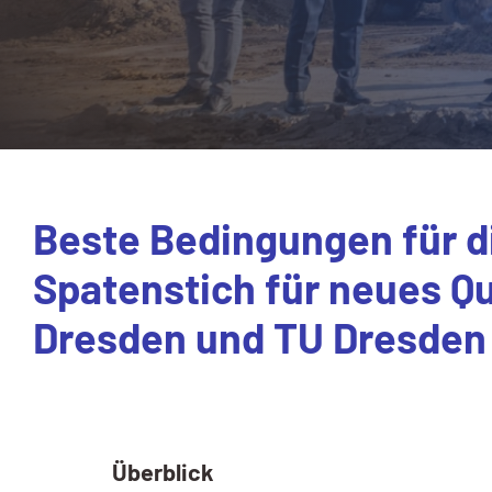
Beste Bedingungen für d
Spatenstich für neues 
Dresden und TU Dresden
Überblick