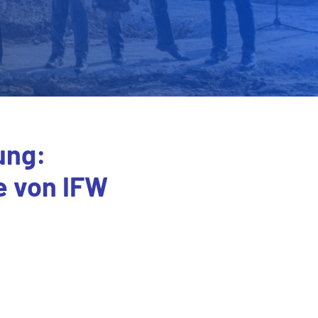
ung:
e von IFW