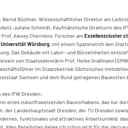
. Bernd Büchner, Wissenschaftlicher Direktor am Leibniz
sden), Juliane Schmidt, Kaufmännische Direktorin des I
 Prof. Alexey Chernikov, Forscher am
Exzellenzcluster c
 Universität Würzburg
, mit einem Spatenstich den Star
ng. Das Gebäude mit Labor- und Büroeinheiten entsteht
Beisein von Staatssekretärin Prof. Heike Graßmann (SM
 Geschäftsführer im Staatsbetrieb Sächsisches Immobili
Freistaat Sachsen und dem Bund getragenen Baukosten be
n des IFW Dresden:
inn eines zukunftsweisenden Bauvorhabens, das nur dur
n, der Landeshauptstadt Dresden, der TU Dresden sowi
odernes, funktionales und attraktives Arbeitsumfeld, 
d. Allen Beteiligten danke ich schon jetzt für das Vertra