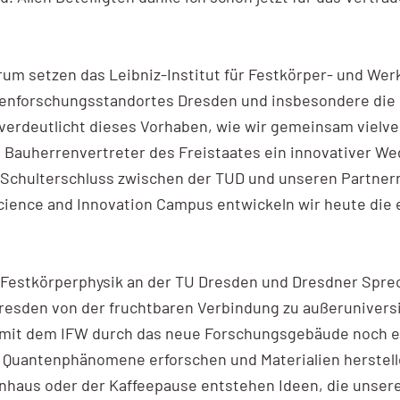
m setzen das Leibniz-Institut für Festkörper- und Wer
tzenforschungsstandortes Dresden und insbesondere die 
 verdeutlicht dieses Vorhaben, wie wir gemeinsam viel
s Bauherrenvertreter des Freistaates ein innovativer We
Schulterschluss zwischen der TUD und unseren Partnern
nce and Innovation Campus entwickeln wir heute die e
e Festkörperphysik an der TU Dresden und Dresdner Sprec
 Dresden von der fruchtbaren Verbindung zu außeruniver
 mit dem IFW durch das neue Forschungsgebäude noch e
Quantenphänomene erforschen und Materialien herstelle
haus oder der Kaffeepause entstehen Ideen, die unsere