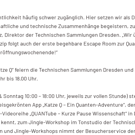
tlichkeit häufig schwer zugänglich. Hier setzen wir als
haftliche und technische Zusammenhänge begeistern, zu
z, Direktor der Technischen Sammlungen Dresden. „Wir 
ip folgt auch der erste begehbare Escape Room zur Quan
s Eröffnungswochenende!“
tze Q“ feiern die Technischen Sammlungen Dresden und 
hr bis 18.00 Uhr.
onntag 10:00 – 18:00 Uhr, jeweils zur vollen Stunde) st
isgekrönten App „Katze Q – Ein Quanten-Adventure“, dem
t-Videoreihe „QUANTube – Kurze Pause Wissenschaft“ in 
ennt, zum Jingle-Workshop im Tonstudio der Technisch
gen und Jingle-Workshops nimmt der Besucherservice d