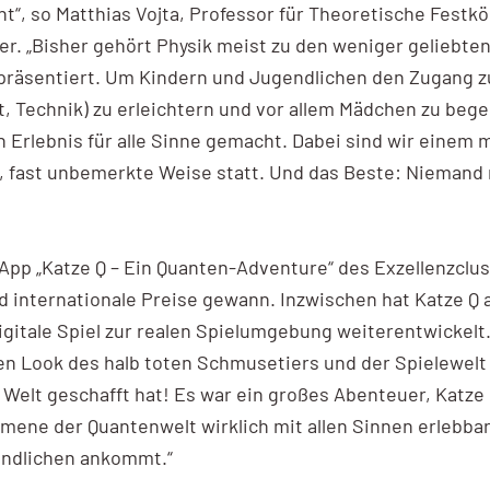
ht“, so Matthias Vojta, Professor für Theoretische Festk
. „Bisher gehört Physik meist zu den weniger geliebten
räsentiert. Um Kindern und Jugendlichen den Zugang zu
t, Technik) zu erleichtern und vor allem Mädchen zu beg
Erlebnis für alle Sinne gemacht. Dabei sind wir einem 
te, fast unbemerkte Weise statt. Und das Beste: Niemand
-App „Katze Q – Ein Quanten-Adventure“ des Exzellenzclus
nd internationale Preise gewann. Inzwischen hat Katze Q
gitale Spiel zur realen Spielumgebung weiterentwickelt
n Look des halb toten Schmusetiers und der Spielewelt bi
e Welt geschafft hat! Es war ein großes Abenteuer, Katze
ene der Quantenwelt wirklich mit allen Sinnen erlebbar
ndlichen ankommt.“