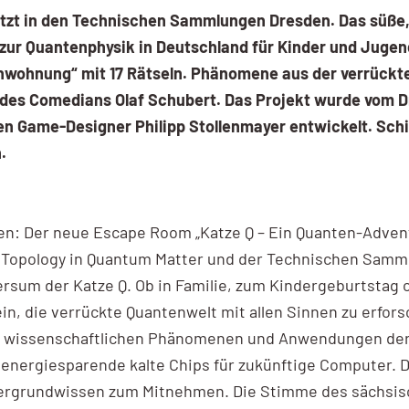
 jetzt in den Technischen Sammlungen Dresden. Das süße,
r Quantenphysik in Deutschland für Kinder und Jugendl
enwohnung“ mit 17 Rätseln. Phänomene aus der verrückte
e des Comedians Olaf Schubert. Das Projekt wurde vom 
 Game-Designer Philipp Stollenmayer entwickelt. Schi
.
n: Der neue Escape Room „Katze Q – Ein Quanten-Adve
d Topology in Quantum Matter und der Technischen Samm
sum der Katze Q. Ob in Familie, zum Kindergeburtstag o
ein, die verrückte Quantenwelt mit allen Sinnen zu erfor
 auf wissenschaftlichen Phänomenen und Anwendungen der 
energiesparende kalte Chips für zukünftige Computer. Da
ntergrundwissen zum Mitnehmen. Die Stimme des sächsis