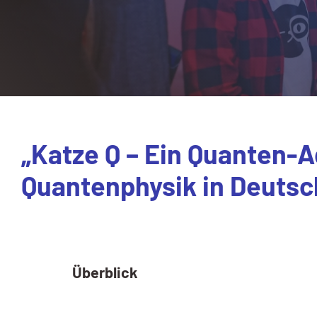
„Katze Q – Ein Quanten-
Quantenphysik in Deutsch
Überblick