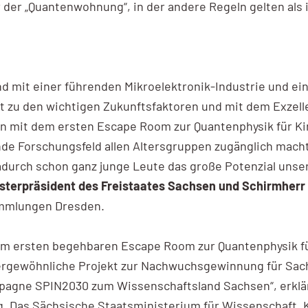
er „Quantenwohnung“, in der andere Regeln gelten als i
nd mit einer führenden Mikroelektronik-Industrie und ei
 zu den wichtigen Zukunftsfaktoren und mit dem Exzelle
n mit dem ersten Escape Room zur Quantenphysik für Ki
nde Forschungsfeld allen Altersgruppen zugänglich macht
urch schon ganz junge Leute das große Potenzial unser
isterpräsident des Freistaates Sachsen und Schirmherr
ammlungen Dresden.
em ersten begehbaren Escape Room zur Quantenphysik fü
rgewöhnliche Projekt zur Nachwuchsgewinnung für Sach
mpagne SPIN2030 zum Wissenschaftsland Sachsen“, erklä
g. Das Sächsische Staatsministerium für Wissenschaft, 